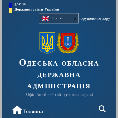
Перейти
gov.ua
до
Державні сайти України
вмісту
Людям із порушенням зору
English
Одеська обласна
державна
адміністрація
Офіційний веб-сайт (тестова версія)