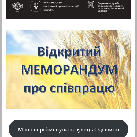
Мапа перейменувань вулиць Одещини