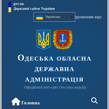
Перейти
gov.ua
до
Державні сайти України
вмісту
Людям із порушенням зору
Українська
Одеська обласна
державна
адміністрація
Офіційний веб-сайт (тестова версія)