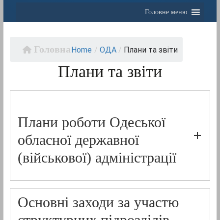
Головне меню
Home
/
OДА
/
Плани та звіти
Плани та звіти
Плани роботи Одеської
обласної державної
(військової) адміністрації
Основні заходи за участю
структурних підрозділів