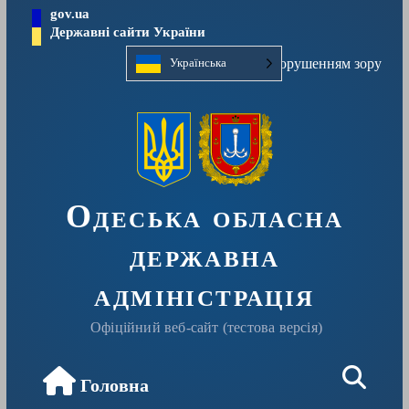
Перейти
gov.ua
до
Державні сайти України
вмісту
Людям із порушенням зору
Українська
Одеська обласна
державна
адміністрація
Офіційний веб-сайт (тестова версія)