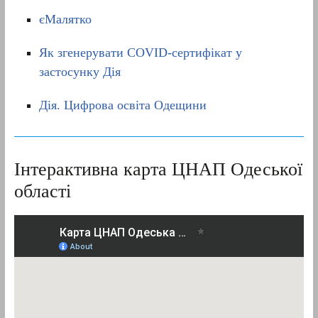
єМалятко
Як згенерувати СOVID-сертифікат у
застосунку Дія
Дія. Цифрова освіта Одещини
Інтерактивна карта ЦНАП Одеської
області