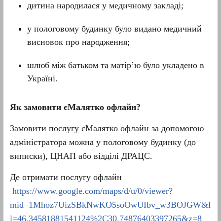
дитина народилася у медичному закладі;
у пологовому будинку було видано медичний
висновок про народження;
шлюб між батьком та матір’ю було укладено в
Україні.
Як замовити єМалятко офлайн?
Замовити послугу єМалятко офлайн за допомогою
адміністратора можна у пологовому будинку (до
виписки), ЦНАП або відділі ДРАЦС.
Де отримати послугу офлайн
https://www.google.com/maps/d/u/0/viewer?
mid=1Mhoz7UizSBkNwKO5soOwUIbv_w3BOJGW&l
l=46.34581881541124%2C30.74876403397265&z=8