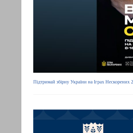
Підтримай збірну України на Іграх Нескорених 