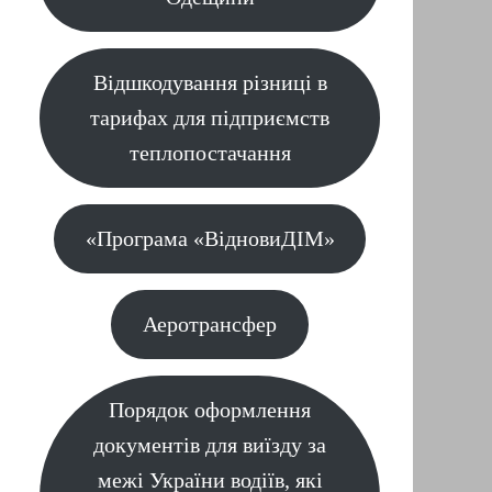
Відшкодування різниці в
тарифах для підприємств
теплопостачання
«Програма «ВідновиДІМ»
Аеротрансфер
Порядок оформлення
документів для виїзду за
межі України водіїв, які