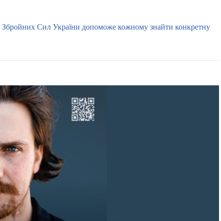
к Збройних Сил України допоможе кожному знайти конкретну