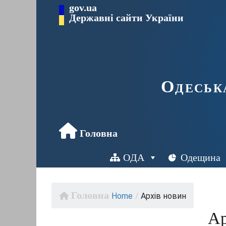
Перейти
gov.ua
до
Державні сайти України
вмісту
Одеськ
OДА
Одещина
Home
/
Архів новин
Ар