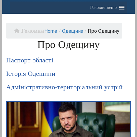
Головне меню
Home
/
Одещина
/
Про Одещину
Про Одещину
Паспорт області
Історія Одещини
Адміністративно-територіальний устрій