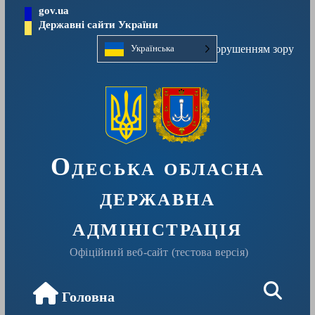
Перейти
gov.ua
до
Державні сайти України
вмісту
Людям із порушенням зору
Українська
Одеська обласна
державна
адміністрація
Офіційний веб-сайт (тестова версія)