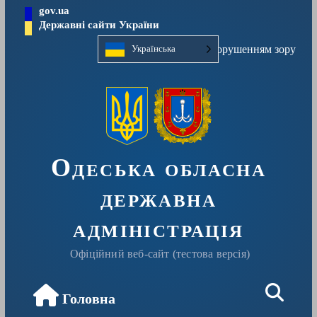
Перейти
gov.ua
до
Державні сайти України
вмісту
Людям із порушенням зору
Українська
Одеська обласна
державна
адміністрація
Офіційний веб-сайт (тестова версія)