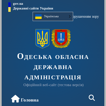
Перейти
gov.ua
до
Державні сайти України
вмісту
Людям із порушенням зору
Українська
Одеська обласна
державна
адміністрація
Офіційний веб-сайт (тестова версія)