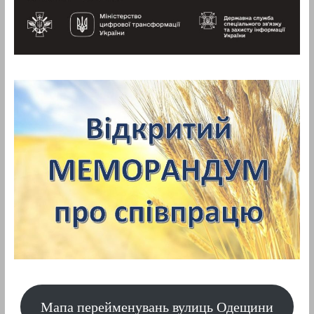
Мапа перейменувань вулиць Одещини