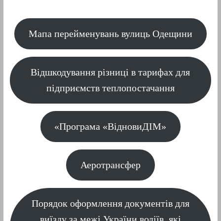
Мапа перейменувань вулиць Одещини
Відшкодування різниці в тарифах для
підприємств теплопостачання
«Програма «ВідновиДІМ»
Аеротрансфер
Порядок оформлення документів для
виїзду за межі України водіїв, які