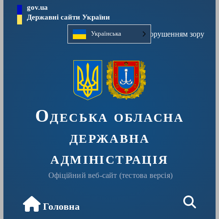
Перейти
gov.ua
до
Державні сайти України
вмісту
Людям із порушенням зору
Українська
Одеська обласна
державна
адміністрація
Офіційний веб-сайт (тестова версія)