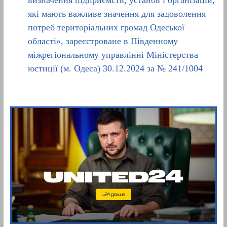
визначення підприємств, установ і організацій,
які мають важливе значення для задоволення
потреб територіальних громад Одеської
області», зареєстроване в Південному
міжрегіональному управлінні Міністерства
юстиції (м. Одеса) 30.12.2024 за № 241/1004