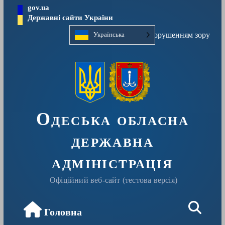
Перейти
gov.ua
до
Державні сайти України
вмісту
Людям із порушенням зору
Українська
Одеська обласна
державна
адміністрація
Офіційний веб-сайт (тестова версія)