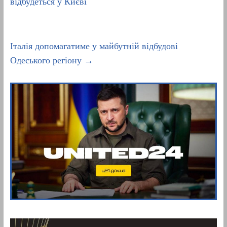
відбудеться у Києві
Італія допомагатиме у майбутній відбудові
Одеського регіону
→