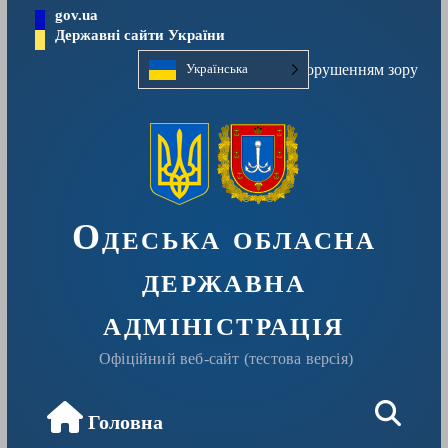
Перейти
gov.ua
до
Державні сайти України
вмісту
Людям із порушенням зору
Українська
Одеська обласна
державна
адміністрація
Офіційний веб-сайт (тестова версія)