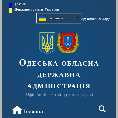
Перейти
gov.ua
до
Державні сайти України
вмісту
Людям із порушенням зору
Українська
Одеська обласна
державна
адміністрація
Офіційний веб-сайт (тестова версія)