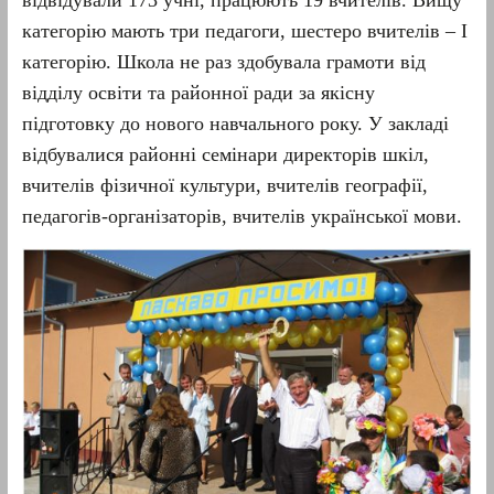
відвідували 173 учні, працюють 19 вчителів. Вищу
категорію мають три педагоги, шестеро вчителів – І
категорію. Школа не раз здобувала грамоти від
відділу освіти та районної ради за якісну
підготовку до нового навчального року. У закладі
відбувалися районні семінари директорів шкіл,
вчителів фізичної культури, вчителів географії,
педагогів-організаторів, вчителів української мови.