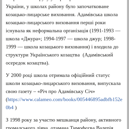
України, у школах району було започатковане
козацько-лицарське виховання. Адамівська школа
козацько-лицарського виховання перші роки
існувала як неформальна організація (1991-1993 —
школа «Джура»; 1994-1997 — школа джур; 1998-
1999 — школа козацького виховання) і входила до
структури Українського козацтва (Адамівський
осередок козацтва).
У 2000 році школа отримала офіційний статус
школи козацько-лицарського виховання, випускала
свою газету – «Річ про Адамівську Січ»
(
https://www.calameo.com/books/005446895adbfb152e
0b4
)
З 1998 року за участю мешканця району, активного
громадського діяча, отамана Тимофєєва Валерія