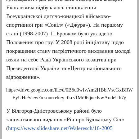
Яковлевича відбувалось становлення
Всеукраїнської дитячо-юнацької військово-
спортивної гри «Сокіл» («Джура»). На першому
етапі (1998-2007) П.Бровком було укладено
Положення про гру. У 2008 році ініціативу щодо
покращення стану патріотичного виховання молоді
взяли на себе Рада Українського козацтва при
Президентові України та «Центр національного
відродження».
https://drive.google.com/file/d/0B5u0wIvAm2HBblVseGxBRW
EyUHc/view?resourcekey=0-cs1Mr96ljuedvwAudeUh7g
У Білгород-Дністровському районі було
започатковано видання «Річ про Буджацьку Січ»
(
https://www.slideshare.net/Waleresch/16-2005