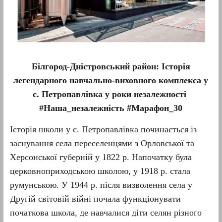
Б
ілгород-Дністровський
район:
Історія
легендарного
навчально-виховного комплекса у
с. Петропавлівка у роки незалежності
#Наша_незалежність #Марафон_30
Історія школи у с. Петропавлівка починається із
заснування села переселенцями з Орловської та
Херсонської губерній у 1822 р. Напочатку була
церковноприходською школою, у 1918 р. стала
румунською. У 1944 р. після визволення села у
Другій світовій війні почала функціонувати
початкова школа, де навчалися діти селян різного