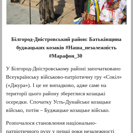
Б
ілгород-Дністровський
район:
Батьківщина
буджацьких козаків
#Наша_незалежність
#Марафон_30
У Білгород-Дністровському районі започатковано
Всеукраїнську військово-патріотичну гру «Сокіл»
(«Джура»). І це не випадково, адже саме на
території цього району збереглися козацькі
осередки. Спочатку Усть-Дунайське козацьке
військо, потім – Буджацьке козацьке військо.
Розпочалося становлення національно-
патріотичного руху у перші роки незалежності