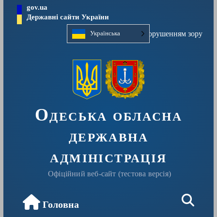
Перейти
gov.ua
до
Державні сайти України
вмісту
Людям із порушенням зору
Українська
Одеська обласна
державна
адміністрація
Офіційний веб-сайт (тестова версія)