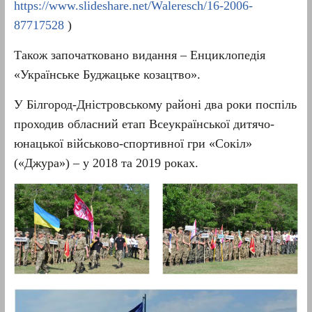
https://www.slideshare.net/Waleresch/16-2006-
87717528
)
Також започатковано видання – Енциклопедія
«Українське Буджацьке козацтво».
У Білгород-Дністровському районі два роки поспіль
проходив обласний етап Всеукраїнської дитячо-
юнацької військово-спортивної гри «Сокіл»
(«Джура») – у 2018 та 2019 роках.