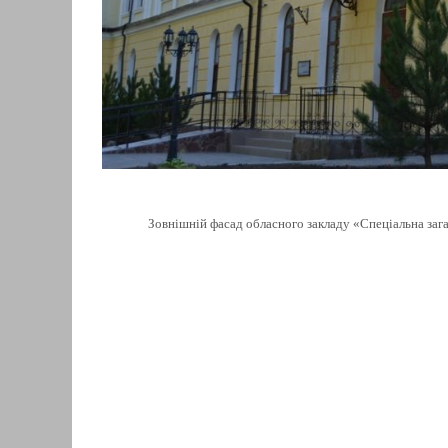
Зовнішній фасад обласного закладу «Спеціальна загал