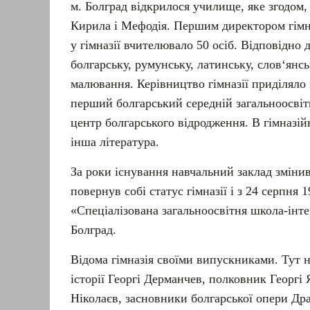
м. Болград відкрилося училище, яке згодом, 
Кирила і Мефодія. Першим директором гімна
у гімназії вчителювало 50 осіб. Відповідно 
болгарську, румунську, латинську, слов‘янсь
малювання. Керівництво гімназії приділяло
перший болгарський середній загальноосвітн
центр болгарського відродження. В гімназій
інша література.
За роки існування навчальний заклад змінив
повернув собі статус гімназії і з 24 серпня
«Спеціалізована загальноосвітня школа-інтер
Болград.
Відома гімназія своїми випускниками. Тут 
історії Георгі Дерманчев, полковник Георг
Ніколаєв, засновники болгарської опери Дра