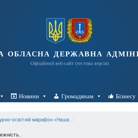
а обласна державна адміні
Офіційний веб-сайт (тестова версія)
Новини
Громадянам
Бізнесу
рно-освітній марафон «Наша...
/
жність...