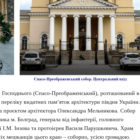
 Господнього (Спасо-Преображенський), розташований в
 переліку видатних пам’яток архітектури півдня України.
за проєктом архітектора Олександра Мельникова. Собор
ика м. Болград, генерала від інфантерії, головного
ї І.М. Інзова та протоієрея Василя Парушкевича. Храм
сіх мешканців цього краю – соборно, усією громадою.