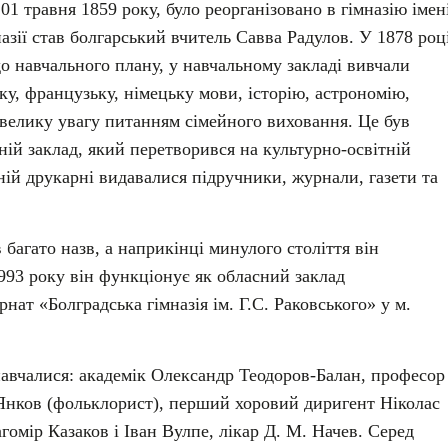
01 травня 1859 року, було реорганізовано в гімназію імен
зії став болгарський вчитель Савва Радулов. У 1878 роц
до навчального плану, у навчальному закладі вивчали
ку, французьку, німецьку мови, історію, астрономію,
 велику увагу питанням сімейного виховання. Це був
ій заклад, який перетворився на культурно-освітній
ній друкарні видавалися підручники, журнали, газети та
 багато назв, а наприкінці минулого століття він
 1993 року він функціонує як обласний заклад
нат «Болградська гімназія ім. Г.С. Раковського» у м.
навчалися: академік Олександр Теодоров-Балан, професор
і Янков (фольклорист), перший хоровий диригент Ніколас
гомір Казаков і Іван Вулпе, лікар Д. М. Начев. Серед