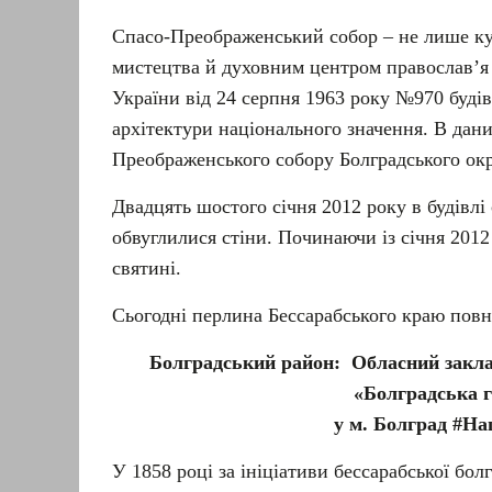
Спасо-Преображенський собор – не лише ку
мистецтва й духовним центром православ’я
України від 24 серпня 1963 року №970 буді
архітектури національного значення. В дани
Преображенського собору Болградського окр
Двадцять шостого січня 2012 року в будівлі
обвуглилися стіни. Починаючи із січня 2012
святині.
Сьогодні перлина Бессарабського краю повн
Болградський район:
Обласний закла
«Болградська г
у м. Болград #Н
У 1858 році за ініціативи бессарабської бол