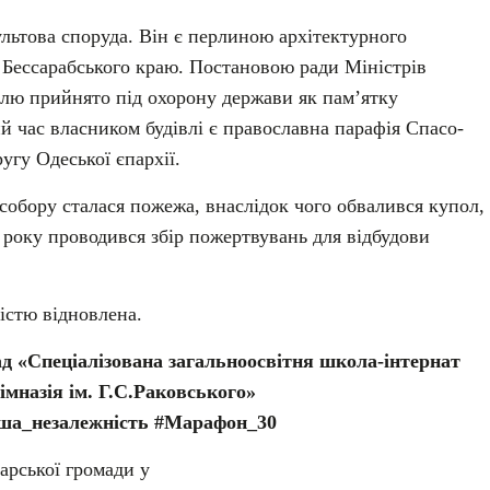
льтова споруда. Він є перлиною архітектурного
 Бессарабського краю. Постановою ради Міністрів
влю прийнято під охорону держави як пам’ятку
й час власником будівлі є православна парафія Спасо-
угу Одеської єпархії.
 собору сталася пожежа, внаслідок чого обвалився купол,
 року проводився збір пожертвувань для відбудови
істю відновлена.
д «Спеціалізована загальноосвітня школа-інтернат
імназія ім. Г.С.Раковського»
аша_незалежність #Марафон_30
гарської громади у