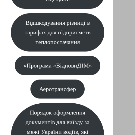
Відшкодування різниці в
тарифах для підприємств
теплопостачання
«Програма «ВідновиДІМ»
Аеротрансфер
Порядок оформлення
документів для виїзду за
межі України водіїв, які