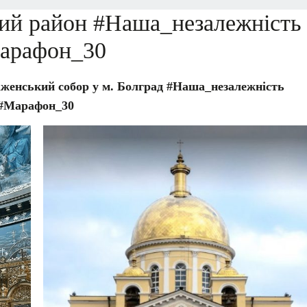
кий район #Наша_незалежність
арафон_30
женський собор у м. Болград #Наша_незалежність
#Марафон_30