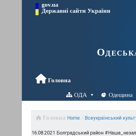
Перейти
gov.ua
до
Державні сайти України
вмісту
Одеськ
OДА
Одещина
Home
/
Всеукраїнський культу
16.08.2021 Болградський район #Наша_незале