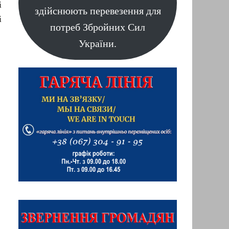
і
здійснюють перевезення для
і
потреб Збройних Сил
України.