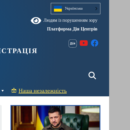
Українська
Людям із порушенням зору
Платформа Дія Центрів
страція
Наша незалежність