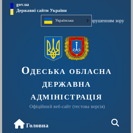
Перейти
gov.ua
до
Державні сайти України
вмісту
Людям із порушенням зору
Українська
Одеська обласна
державна
адміністрація
Офіційний веб-сайт (тестова версія)