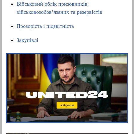
Військовий облік призовників,
військовозобов’язаних та резервістів
Прозорість і підзвітність
Закупівлі