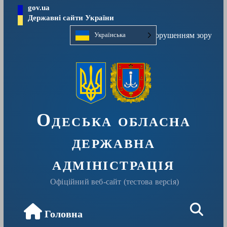
Перейти
gov.ua
до
Державні сайти України
вмісту
Людям із порушенням зору
Українська
Одеська обласна
державна
адміністрація
Офіційний веб-сайт (тестова версія)