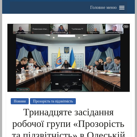
Головне меню
Новини
Прозорість та підзвітність
Тринадцяте засідання
робочої групи «Прозорість
та підзвітність» в Одеській