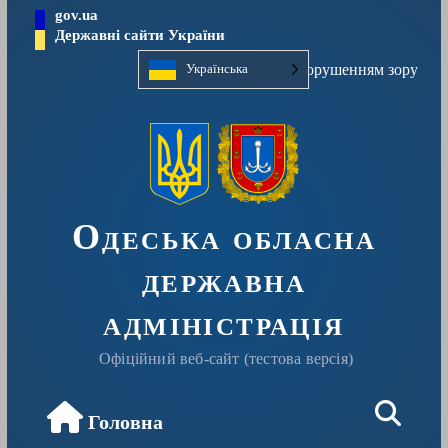
Перейти
gov.ua
до
Державні сайти України
вмісту
Людям із порушенням зору
Українська
Одеська обласна
державна
адміністрація
Офіційний веб-сайт (тестова версія)