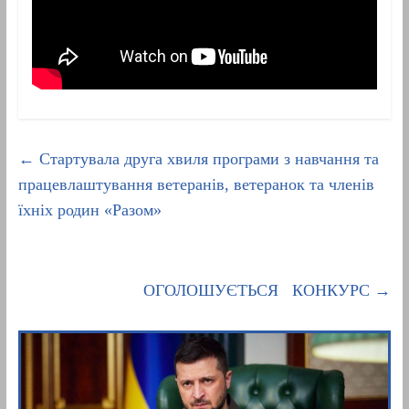
←
Стартувала друга хвиля програми з навчання та
працевлаштування ветеранів, ветеранок та членів
їхніх родин «Разом»
ОГОЛОШУЄТЬСЯ КОНКУРС
→