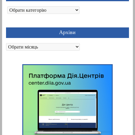
Категорії
Архіви
Архіви