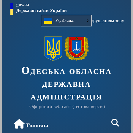
Перейти
gov.ua
до
Державні сайти України
вмісту
Людям із порушенням зору
Українська
Одеська обласна
державна
адміністрація
Офіційний веб-сайт (тестова версія)